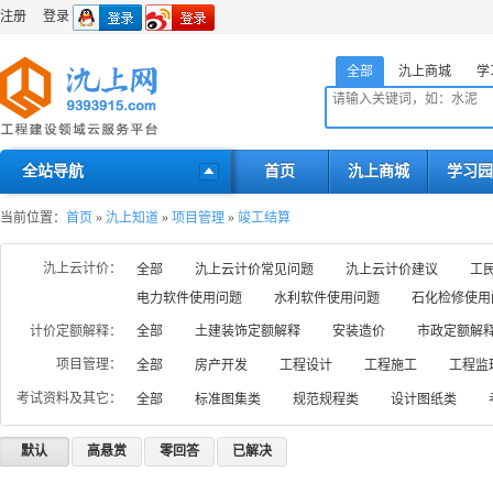
注册
登录
全部
氿上商城
学
全站导航
首页
氿上商城
学习园
当前位置：
首页
»
氿上知道
»
项目管理
»
竣工结算
氿上云计价：
全部
氿上云计价常见问题
氿上云计价建议
工
电力软件使用问题
水利软件使用问题
石化检修使用
计价定额解释：
全部
土建装饰定额解释
安装造价
市政定额解
项目管理：
全部
房产开发
工程设计
工程施工
工程监
考试资料及其它：
全部
标准图集类
规范规程类
设计图纸类
默认
高悬赏
零回答
已解决