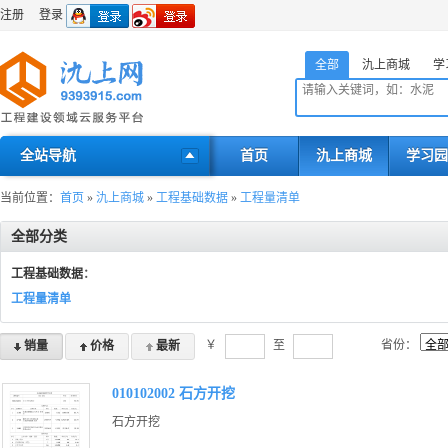
注册
登录
全部
氿上商城
学
全站导航
首页
氿上商城
学习园
当前位置：
首页
»
氿上商城
»
工程基础数据
»
工程量清单
全部分类
工程基础数据
：
工程量清单
￥
至
省份：
销量
价格
最新
010102002 石方开挖
石方开挖