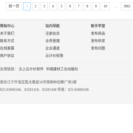
前一页
1
2
3
4
5
6
7
8
9
10
…
3961
帮助中心
站内导航
新手学堂
关于我们
注册会员
发布商品
联系方式
业务管理
发布供求
在线客服
企业通道
发布问题
用户协议
云计价权限
友情链接：
氿上云计价软件
中国建材工业出版社
南京江宁开发区胜太路是58号梧桐林创聚广场5楼
025-83600346、83281418、83281448 传真：025-83600346