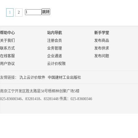
1
2
帮助中心
站内导航
新手学堂
关于我们
注册会员
发布商品
联系方式
业务管理
发布供求
在线客服
企业通道
发布问题
用户协议
云计价权限
友情链接：
氿上云计价软件
中国建材工业出版社
南京江宁开发区胜太路是58号梧桐林创聚广场5楼
025-83600346、83281418、83281448 传真：025-83600346