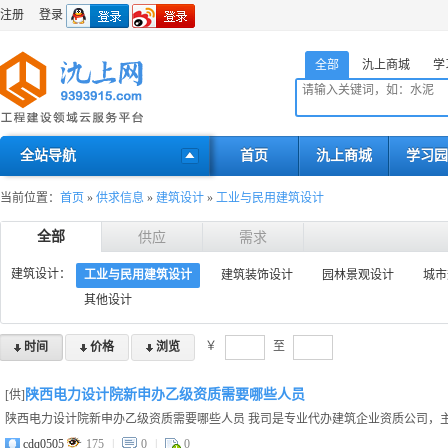
注册
登录
全部
氿上商城
学
全站导航
首页
氿上商城
学习园
当前位置：
首页
»
供求信息
»
建筑设计
»
工业与民用建筑设计
全部
供应
需求
建筑设计：
工业与民用建筑设计
建筑装饰设计
园林景观设计
城市
其他设计
￥
至
时间
价格
浏览
​陕西电力设计院新申办乙级资质需要哪些人员
[供]
陕西电力设计院新申办乙级资质需要哪些人员 我司是专业代办建筑企业资质公司，主要
cdq0505
175
|
0
|
0