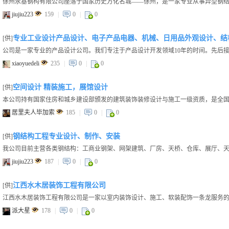
jiujiu223
159
|
0
|
0
专业工业设计产品设计、电子产品电器、机械、日用品外观设计、结
[供]
xiaoyuedeli
235
|
0
|
0
空间设计 精装施工，展馆设计
[供]
居里夫人毕加索
185
|
0
|
0
钢结构工程专业设计、制作、安装
[供]
jiujiu223
187
|
0
|
0
江西水木居装饰工程有限公司
[供]
派大星
178
|
0
|
0