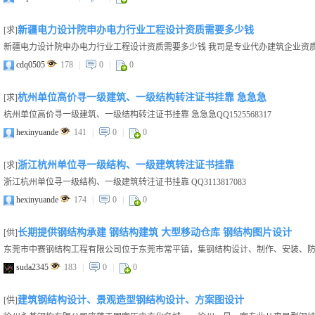
新疆电力设计院申办电力行业工程设计资质需要多少钱
[求]
新疆电力设计院申办电力行业工程设计资质需要多少钱 我司是专业代办建筑企业资质公
cdq0505
178
|
0
|
0
杭州单位高价寻一级建筑、一级结构转注证书挂靠 急急急
[求]
杭州单位高价寻一级建筑、一级结构转注证书挂靠 急急急QQ1525568317
hexinyuande
141
|
0
|
0
浙江杭州单位寻一级结构、一级建筑转注证书挂靠
[求]
浙江杭州单位寻一级结构、一级建筑转注证书挂靠 QQ3113817083
hexinyuande
174
|
0
|
0
长期提供钢结构承建 钢结构建筑 大型移动仓库 钢结构图片设计
[供]
suda2345
183
|
0
|
0
建筑钢结构设计、景观造型钢结构设计、方案图设计
[供]