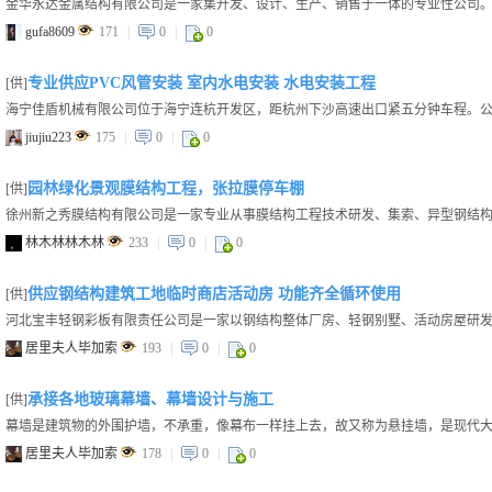
gufa8609
171
|
0
|
0
专业供应PVC风管安装 室内水电安装 水电安装工程
[供]
jiujiu223
175
|
0
|
0
园林绿化景观膜结构工程，张拉膜停车棚
[供]
林木林林木林
233
|
0
|
0
供应钢结构建筑工地临时商店活动房 功能齐全循环使用
[供]
居里夫人毕加索
193
|
0
|
0
承接各地玻璃幕墙、幕墙设计与施工
[供]
居里夫人毕加索
178
|
0
|
0