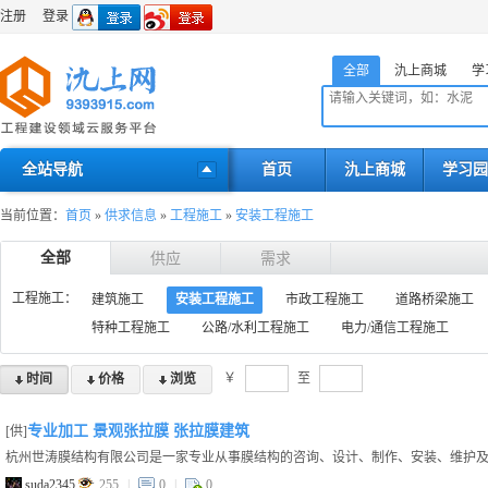
注册
登录
全部
氿上商城
学
全站导航
首页
氿上商城
学习园
当前位置：
首页
»
供求信息
»
工程施工
»
安装工程施工
全部
供应
需求
工程施工：
建筑施工
安装工程施工
市政工程施工
道路桥梁施工
特种工程施工
公路/水利工程施工
电力/通信工程施工
￥
至
时间
价格
浏览
专业加工 景观张拉膜 张拉膜建筑
[供]
suda2345
255
|
0
|
0