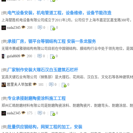
电气设备安装，机电管道工程，设备维修，设备节能改造
[供]
上海楚胜机电设备有限公司成立于2011年2月。公司位于上海市嘉定区嘉宝路388号，总占
suda2345
208
|
0
|
0
承接厂房，钢平台等钢结构工程 安装一条龙服务
[供]
gufa8609
200
|
0
|
0
厂家制作安装大理石汉白玉建筑石栏杆
[供]
居里夫人毕加索
181
|
0
|
0
专业承接耐磨陶瓷涂料施工工程
[供]
suda2345
175
|
0
|
0
批量供应钢结构，网架工程的加工，安装
[供]