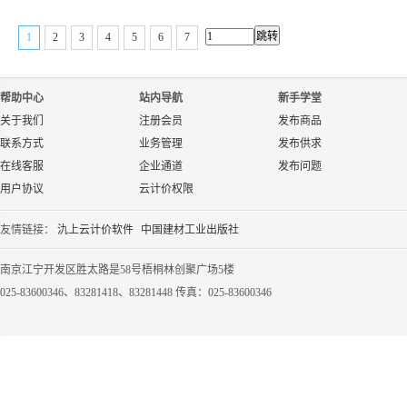
1
2
3
4
5
6
7
帮助中心
站内导航
新手学堂
关于我们
注册会员
发布商品
联系方式
业务管理
发布供求
在线客服
企业通道
发布问题
用户协议
云计价权限
友情链接：
氿上云计价软件
中国建材工业出版社
南京江宁开发区胜太路是58号梧桐林创聚广场5楼
025-83600346、83281418、83281448 传真：025-83600346