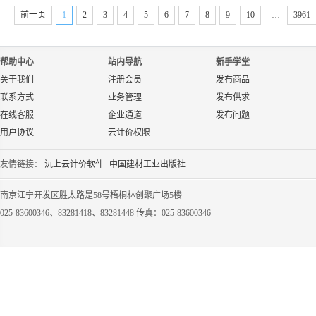
前一页
1
2
3
4
5
6
7
8
9
10
…
3961
帮助中心
站内导航
新手学堂
关于我们
注册会员
发布商品
联系方式
业务管理
发布供求
在线客服
企业通道
发布问题
用户协议
云计价权限
友情链接：
氿上云计价软件
中国建材工业出版社
南京江宁开发区胜太路是58号梧桐林创聚广场5楼
025-83600346、83281418、83281448 传真：025-83600346