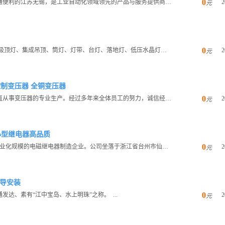
0
无锡金泰隆自动化科技有限公司位于风景秀美，交通便利的江苏无锡，是工业自动化领域领先的产品与服务提供商。公司集研...
2
元
0
常州昌骏晟杰贸易有限公司 生产经销批发的中高档吸顶灯、集成吊顶、筒灯、灯带、台灯、落地灯、低压水晶灯、LED光...
2
元
机床控制变压器 全铜变压器
0
本公司前身乐清市德宇电器厂，成立于1987年，一直从事变压器的专业生产。经过多年来全体员工的努力，诚信经营，在...
2
元
0A小型继电器高品质
0
仙居县腾飞电子厂成立于2011年8月，是一家具有专业化规模的电磁继电器制造企业。公司坐落于浙江省台州市仙居县，...
2
元
指导安装
0
达、素有“江中宝岛、水上明珠”之称。 ...
2
元