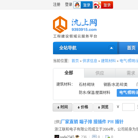
注册
登录
全站导航
首页
当前位置：
首页
»
供求信息
»
建筑材料
»
电气/照明
全部
供应
需求
建筑材料：
石材/砌块
钢筋/水泥/砼类
防水/保温/屋面材料
电气/照明
￥
时间
价格
浏览
厂家直销 端子排 接插件 PH 插针
[供]
suda2345
236
|
0
|
0