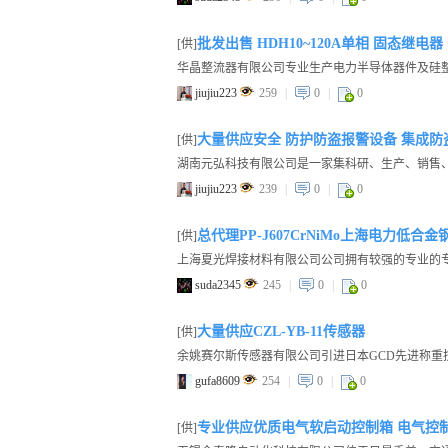
批发出售 HDH10~120A单相 固态继电器
[供]
jiujiu223
259
|
0
|
0
大量供应安全 防护防盗报警设备 集成防
[供]
jiujiu223
239
|
0
|
0
总代理PP-J607CrNiMo上海电力低合金
[供]
suda2345
245
|
0
|
0
大量供应CZL-YB-11传感器
[供]
gufa8609
254
|
0
|
0
专业供应优质电气软启动控制箱 电气控
[供]