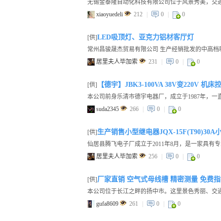
xiaoyuedeli
212
|
0
|
0
LED吸顶灯、亚克力铝材客厅灯
[供]
居里夫人毕加索
231
|
0
|
0
【德宇】JBK3-100VA 38V变220V 
[供]
suda2345
266
|
0
|
0
生产销售小型继电器JQX-15F(T90)3
[供]
居里夫人毕加索
256
|
0
|
0
厂家直销 空气式母线槽 精密测量 免费
[供]
本公司位于长江之畔的扬中市。这里景色秀丽、交通发
gufa8609
261
|
0
|
0