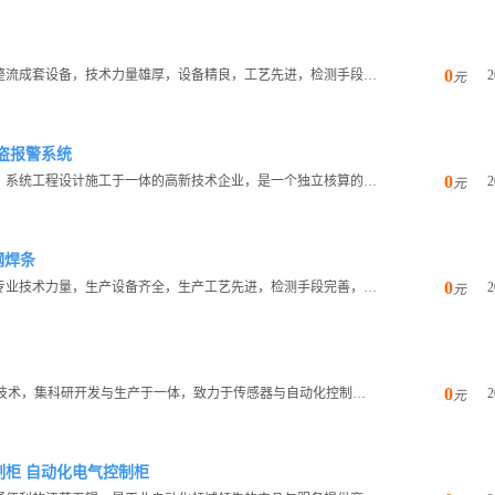
0
华晶整流器有限公司专业生产电力半导体器件及硅整流成套设备，技术力量雄厚，设备精良，工艺先进，检测手段完善。产品...
2
元
盗报警系统
0
湖南元弘科技有限公司是一家集科研、生产、销售、系统工程设计施工于一体的高新技术企业，是一个独立核算的经营实体，...
2
元
钢焊条
0
上海夏光焊接材料有限公司公司拥有较强的专业的专业技术力量，生产设备齐全，生产工艺先进，检测手段完善，产品质量稳...
2
元
0
余姚赛尔斯传感器有限公司引进日本GCD先进称重技术，集科研开发与生产于一体，致力于传感器与自动化控制系统的发展...
2
元
制柜 自动化电气控制柜