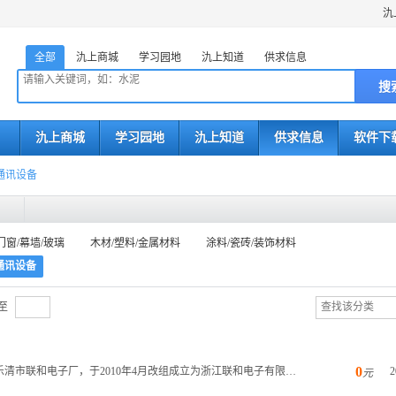
氿
全部
氿上商城
学习园地
氿上知道
供求信息
搜
氿上商城
学习园地
氿上知道
供求信息
软件下
/通讯设备
门窗/幕墙/玻璃
木材/塑料/金属材料
涂料/瓷砖/装饰材料
/通讯设备
至
0
浙江联和电子有限公司成立于2004年，公司前身为乐清市联和电子厂，于2010年4月改组成立为浙江联和电子有限公...
2
元