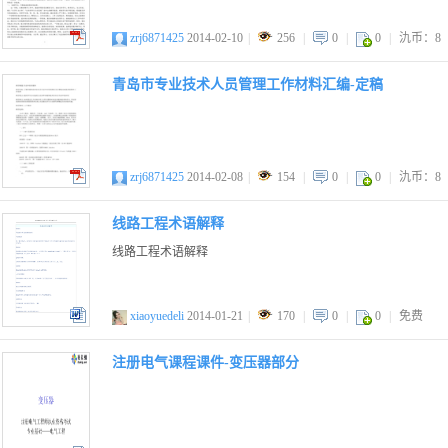
zrj6871425
2014-02-10
|
256
|
0
|
0
|
氿币：8
pdf
青岛市专业技术人员管理工作材料汇编-定稿
zrj6871425
2014-02-08
|
154
|
0
|
0
|
氿币：8
pdf
线路工程术语解释
线路工程术语解释
xiaoyuedeli
2014-01-21
|
170
|
0
|
0
|
免费
doc
注册电气课程课件-变压器部分