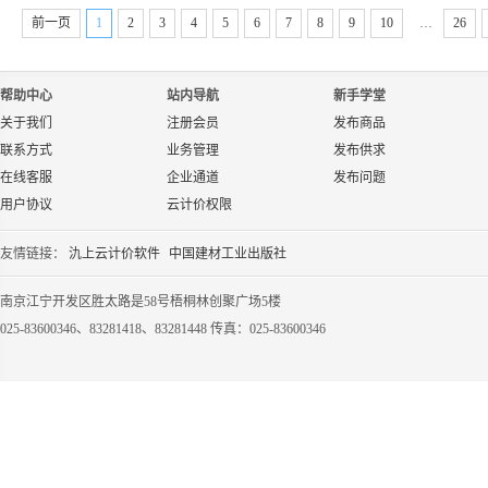
前一页
1
2
3
4
5
6
7
8
9
10
…
26
帮助中心
站内导航
新手学堂
关于我们
注册会员
发布商品
联系方式
业务管理
发布供求
在线客服
企业通道
发布问题
用户协议
云计价权限
友情链接：
氿上云计价软件
中国建材工业出版社
南京江宁开发区胜太路是58号梧桐林创聚广场5楼
025-83600346、83281418、83281448 传真：025-83600346