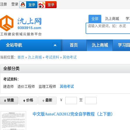
注册
登录
全部
氿上商城
学
全站导航
首页
氿上商城
学习园
当前位置：
首页
»
氿上商城
»
考试资料
»
其他考试
全部分类
考试资料
：
建造师
造价工程师
监理工程师
其他考试
￥
至
销量
价格
最新
中文版AutoCAD2012完全自学教程（上下册）