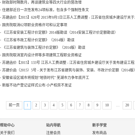
·
财政部时隔数月，再谈建筑业等四大行业的营改增
·
住建部近日一次性发布24项标准，包含多个强制性条文
·
苏建函价【2015】628号 2015年9月1日江苏人工费调整 - 江苏省住房城乡建设
·
国务院取消62项职业资格许可和认定事项
·
《江苏省安装工程计价定额》2014版勘误（2014安装工程计价定额勘误）
·
《江苏省市政工程计价定额》（2014版）勘误
·
《江苏省建筑与装饰工程计价定额》（2014版）勘误
·
国务院取消室内设计师等多项建筑工程职业资格证
·
苏建函价【2015】133号 江苏人工费调整 - 江苏省住房城乡建设厅关于发布建设
·
苏建价函（2015）5号 - 关于发布江苏省建筑与装饰、安装、市政计价定额（201
·
安徽省设区城市将规划“地铁时代” 芜湖市力争年底开工
·
新版不动产登记证样式公布 小产权房不发证
前一页
1
2
3
4
5
6
7
8
9
10
…
20
帮助中心
站内导航
新手学堂
关于我们
注册会员
发布商品