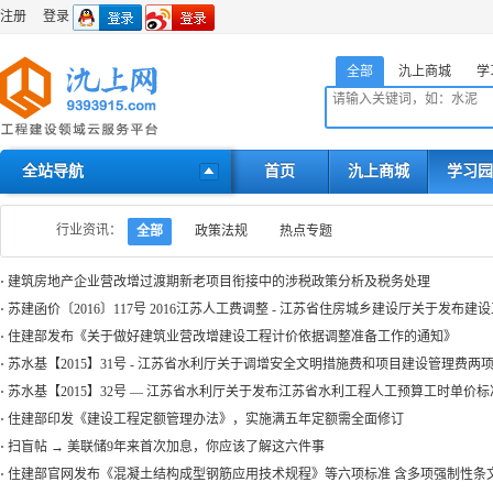
注册
登录
全部
氿上商城
学
全站导航
首页
氿上商城
学习园
行业资讯：
全部
政策法规
热点专题
·
建筑房地产企业营改增过渡期新老项目衔接中的涉税政策分析及税务处理
·
苏建函价〔2016〕117号 2016江苏人工费调整 - 江苏省住房城乡建设厅关于发布
·
住建部发布《关于做好建筑业营改增建设工程计价依据调整准备工作的通知》
·
苏水基【2015】31号 - 江苏省水利厅关于调增安全文明措施费和项目建设管理费两
·
苏水基【2015】32号 — 江苏省水利厅关于发布江苏省水利工程人工预算工时单价
·
住建部印发《建设工程定额管理办法》，实施满五年定额需全面修订
·
扫盲帖 → 美联储9年来首次加息，你应该了解这六件事
·
住建部官网发布《混凝土结构成型钢筋应用技术规程》等六项标准 含多项强制性条