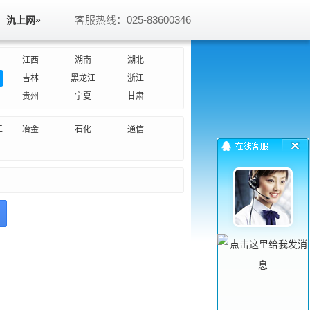
客服热线：025-83600346
氿上网»
江西
湖南
湖北
吉林
黑龙江
浙江
贵州
宁夏
甘肃
工
冶金
石化
通信