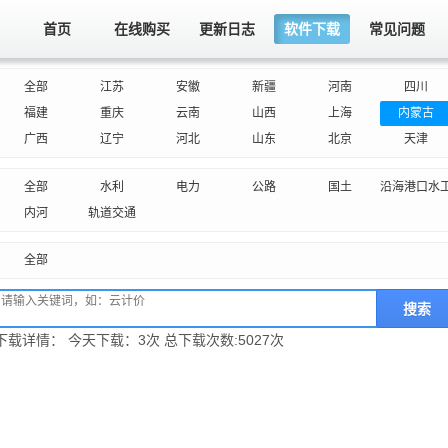
首页
在线购买
更新日志
软件下载
常见问题
全部
江苏
安徽
新疆
河南
四川
福建
重庆
云南
山西
上海
内蒙古
广西
辽宁
河北
山东
北京
天津
全部
水利
电力
公路
国土
沿海港口水
内河
轨道交通
全部
搜索
下载详情： 今天下载：3次 总下载次数:5027次