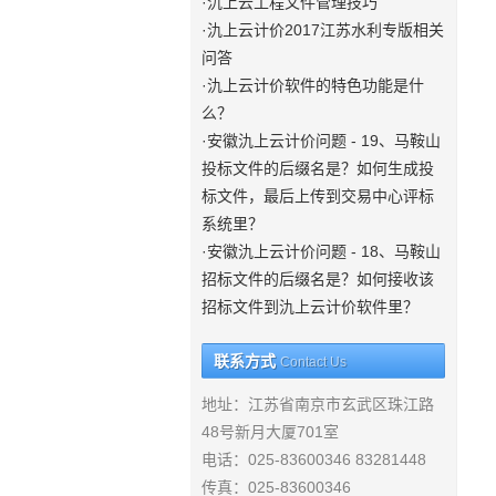
·氿上云工程文件管理技巧
·氿上云计价2017江苏水利专版相关
问答
·氿上云计价软件的特色功能是什
么？
·安徽氿上云计价问题 - 19、马鞍山
投标文件的后缀名是？如何生成投
标文件，最后上传到交易中心评标
系统里？
·安徽氿上云计价问题 - 18、马鞍山
招标文件的后缀名是？如何接收该
招标文件到氿上云计价软件里？
联系方式
Contact Us
地址：江苏省南京市玄武区珠江路
48号新月大厦701室
电话：025-83600346 83281448
传真：025-83600346