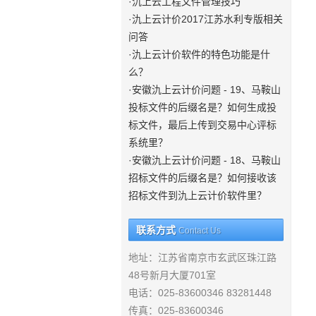
·氿上云工程文件管理技巧
·氿上云计价2017江苏水利专版相关
问答
·氿上云计价软件的特色功能是什
么？
·安徽氿上云计价问题 - 19、马鞍山
投标文件的后缀名是？如何生成投
标文件，最后上传到交易中心评标
系统里？
·安徽氿上云计价问题 - 18、马鞍山
招标文件的后缀名是？如何接收该
招标文件到氿上云计价软件里？
联系方式
Contact Us
地址：江苏省南京市玄武区珠江路
48号新月大厦701室
电话：025-83600346 83281448
传真：025-83600346